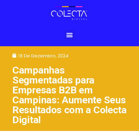
18 De Dezembro, 2024
Campanhas
Segmentadas para
Empresas B2B em
Campinas: Aumente Seus
Resultados com a Colecta
Digital