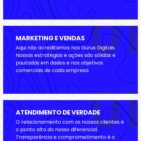
01
MARKETING E VENDAS
Aqui não acreditamos nos Gurus Digitais.
Nossas estratégias e ações são sólidas e
pautadas em dados e nos objetivos
comerciais de cada empresa.
01
ATENDIMENTO DE VERDADE
O relacionamento com os nossos clientes é
o ponto alto do nosso diferencial.
Transparência e comprometimento é o