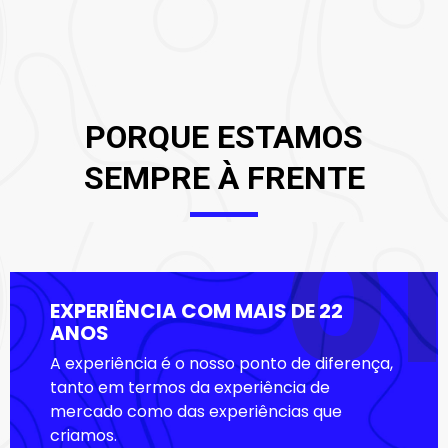
PORQUE ESTAMOS
SEMPRE À FRENTE
01
EXPERIÊNCIA COM MAIS DE 22
ANOS
A experiência é o nosso ponto de diferença,
tanto em termos da experiência de
mercado como das experiências que
criamos.