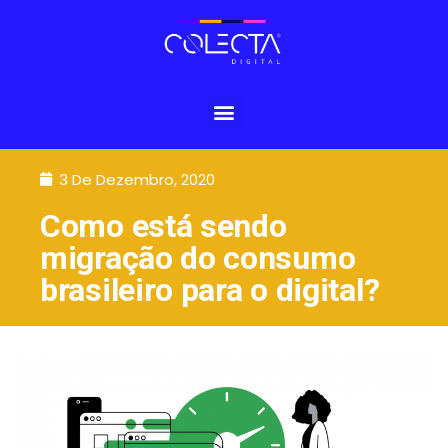
3 De Dezembro, 2020
Como está sendo
migração do consumo
brasileiro para o digital?