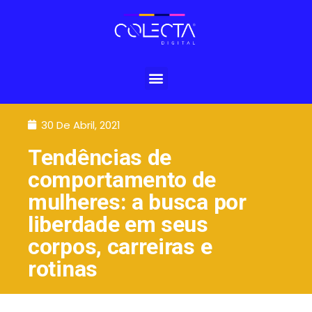
30 De Abril, 2021
Tendências de
comportamento de
mulheres: a busca por
liberdade em seus
corpos, carreiras e
rotinas