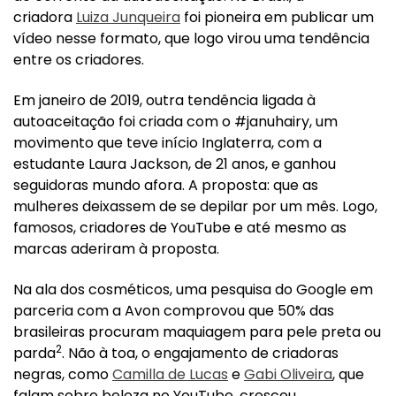
criadora
Luiza Junqueira
foi pioneira em publicar um
vídeo nesse formato, que logo virou uma tendência
entre os criadores.
Em janeiro de 2019, outra tendência ligada à
autoaceitação foi criada com o #januhairy, um
movimento que teve início Inglaterra, com a
estudante Laura Jackson, de 21 anos, e ganhou
seguidoras mundo afora. A proposta: que as
mulheres deixassem de se depilar por um mês. Logo,
famosos, criadores de YouTube e até mesmo as
marcas aderiram à proposta.
Na ala dos cosméticos, uma pesquisa do Google em
parceria com a Avon comprovou que 50% das
brasileiras procuram maquiagem para pele preta ou
2
parda
. Não à toa, o engajamento de criadoras
negras, como
Camilla de Lucas
e
Gabi Oliveira
, que
falam sobre beleza no YouTube, cresceu