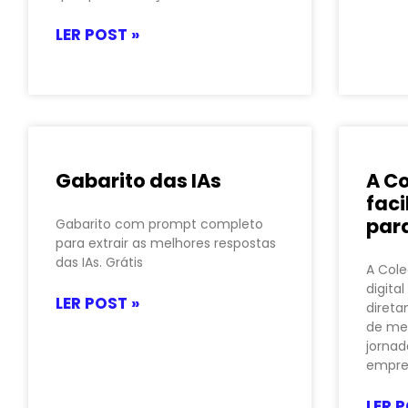
LER POST »
Gabarito das IAs
A Co
faci
par
Gabarito com prompt completo
para extrair as melhores respostas
das IAs. Grátis
A Cole
digita
LER POST »
diret
de me
jornad
empre
LER P