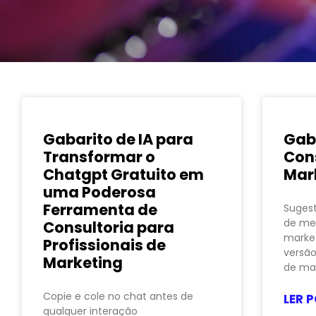
Gabarito de IA para
Gaba
Transformar o
Con
Chatgpt Gratuito em
Mar
uma Poderosa
Ferramenta de
Suges
de me
Consultoria para
market
Profissionais de
versão
Marketing
de ma
Copie e cole no chat antes de
LER P
qualquer interação