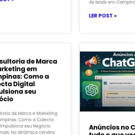
de leads em Campin
LER POST »
sultoria de Marca
arketing em
pinas: Como a
cta Digital
ulsiona seu
ócio
toria de Marca e Marketing
mpinas: Como a Colecta
l Impulsiona seu Negócio.
Anúncios no 
mais. No dinâmico cenário
tudo o que vo