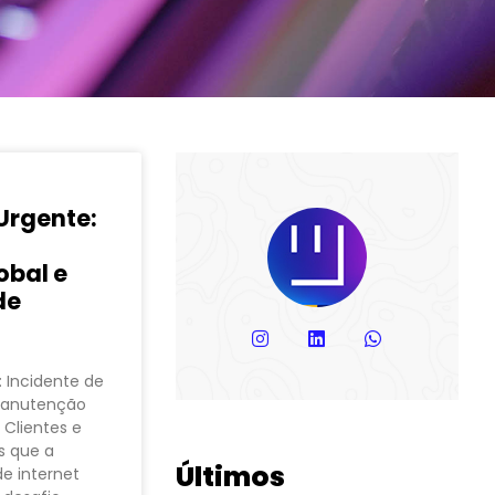
rgente:
obal e
de
 Incidente de
Manutenção
 Clientes e
s que a
Últimos
de internet