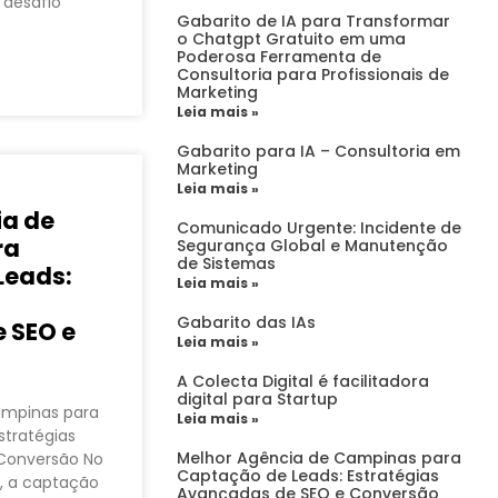
 desafio
Gabarito de IA para Transformar
o Chatgpt Gratuito em uma
Poderosa Ferramenta de
Consultoria para Profissionais de
Marketing
Leia mais »
Gabarito para IA – Consultoria em
Marketing
Leia mais »
ia de
Comunicado Urgente: Incidente de
ra
Segurança Global e Manutenção
de Sistemas
Leads:
Leia mais »
Gabarito das IAs
 SEO e
Leia mais »
A Colecta Digital é facilitadora
digital para Startup
ampinas para
Leia mais »
stratégias
Melhor Agência de Campinas para
Conversão No
Captação de Leads: Estratégias
6, a captação
Avançadas de SEO e Conversão