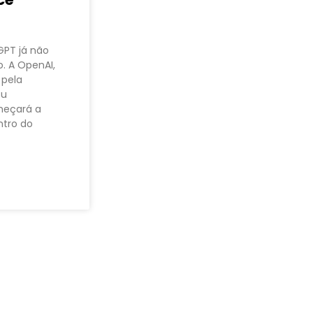
GPT já não
. A OpenAI,
 pela
ou
meçará a
ntro do