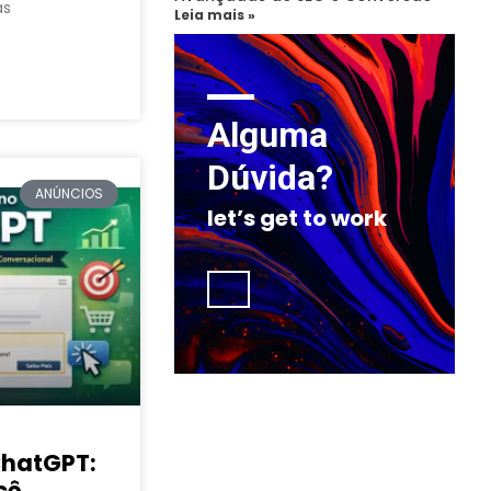
as
Leia mais »
Alguma
Dúvida?
ANÚNCIOS
let’s get to work
ChatGPT:
cê