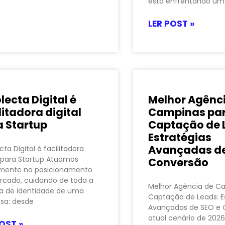
está enfrentando um
LER POST »
lecta Digital é
Melhor Agênc
litadora digital
Campinas pa
a Startup
Captação de 
Estratégias
Avançadas de
cta Digital é facilitadora
l para Startup Atuamos
Conversão
amente no posicionamento
rcado, cuidando de toda a
Melhor Agência de C
a de identidade de uma
Captação de Leads: E
sa: desde
Avançadas de SEO e 
atual cenário de 202
OST »