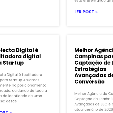
está enfrentando um
LER POST »
lecta Digital é
Melhor Agênc
litadora digital
Campinas pa
a Startup
Captação de 
Estratégias
Avançadas de
cta Digital é facilitadora
l para Startup Atuamos
Conversão
amente no posicionamento
rcado, cuidando de toda a
Melhor Agência de C
a de identidade de uma
Captação de Leads: E
sa: desde
Avançadas de SEO e 
atual cenário de 202
OST »