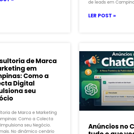
de leads em Campin
LER POST »
sultoria de Marca
arketing em
pinas: Como a
cta Digital
ulsiona seu
ócio
toria de Marca e Marketing
mpinas: Como a Colecta
l Impulsiona seu Negócio.
Anúncios no 
mais. No dinâmico cenário
tudo o que vo