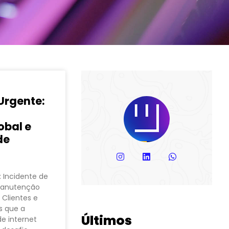
rgente:
obal e
de
 Incidente de
Manutenção
 Clientes e
s que a
Últimos
de internet