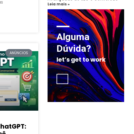
as
Leia mais »
Alguma
Dúvida?
ANÚNCIOS
let’s get to work
ChatGPT:
cê