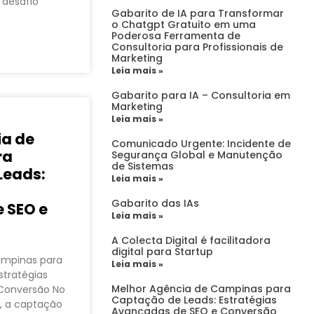
 desafio
Gabarito de IA para Transformar
o Chatgpt Gratuito em uma
Poderosa Ferramenta de
Consultoria para Profissionais de
Marketing
Leia mais »
Gabarito para IA – Consultoria em
Marketing
Leia mais »
ia de
Comunicado Urgente: Incidente de
ra
Segurança Global e Manutenção
de Sistemas
Leads:
Leia mais »
Gabarito das IAs
 SEO e
Leia mais »
A Colecta Digital é facilitadora
digital para Startup
ampinas para
Leia mais »
stratégias
Melhor Agência de Campinas para
Conversão No
Captação de Leads: Estratégias
6, a captação
Avançadas de SEO e Conversão