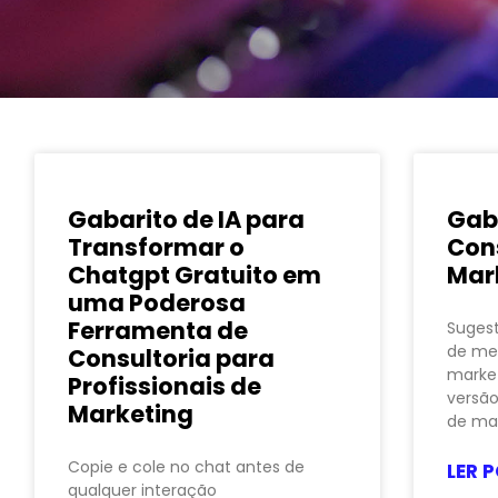
Gabarito de IA para
Gaba
Transformar o
Con
Chatgpt Gratuito em
Mar
uma Poderosa
Ferramenta de
Suges
de me
Consultoria para
market
Profissionais de
versão
Marketing
de ma
Copie e cole no chat antes de
LER P
qualquer interação