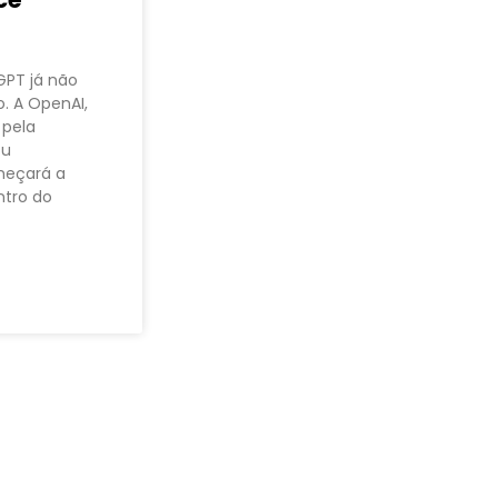
GPT já não
. A OpenAI,
 pela
ou
meçará a
ntro do