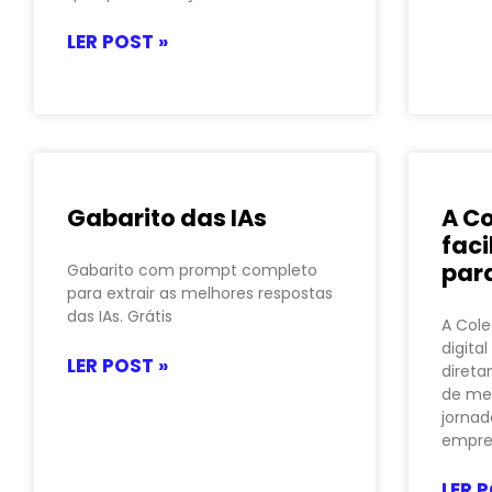
LER POST »
Gabarito das IAs
A Co
faci
par
Gabarito com prompt completo
para extrair as melhores respostas
das IAs. Grátis
A Cole
digita
LER POST »
diret
de me
jornad
empre
LER P