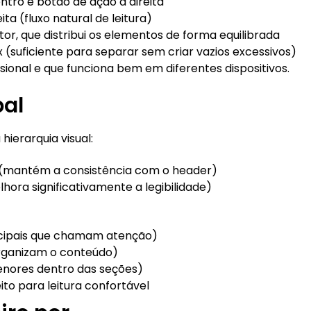
tro e botão de ação à direita
a (fluxo natural de leitura)
r, que distribui os elementos de forma equilibrada
 (suficiente para separar sem criar vazios excessivos)
sional e que funciona bem em diferentes dispositivos.
pal
ierarquia visual:
(mantém a consistência com o header)
hora significativamente a legibilidade)
ncipais que chamam atenção)
rganizam o conteúdo)
nores dentro das seções)
to para leitura confortável