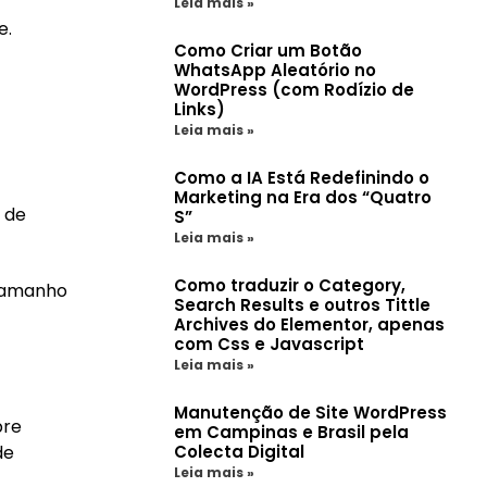
Leia mais »
e.
Como Criar um Botão
WhatsApp Aleatório no
WordPress (com Rodízio de
Links)
Leia mais »
Como a IA Está Redefinindo o
Marketing na Era dos “Quatro
 de
S”
Leia mais »
Como traduzir o Category,
 tamanho
Search Results e outros Tittle
Archives do Elementor, apenas
com Css e Javascript
Leia mais »
Manutenção de Site WordPress
bre
em Campinas e Brasil pela
de
Colecta Digital
Leia mais »