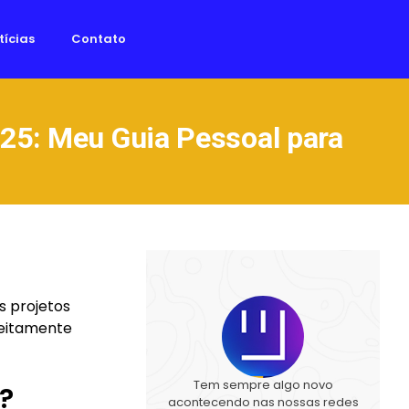
tícias
Contato
025: Meu Guia Pessoal para
s projetos
feitamente
Tem sempre algo novo
?
acontecendo nas nossas redes