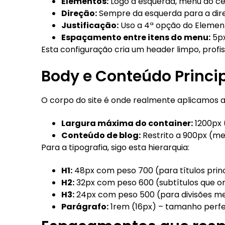
Elementos:
Logo à esquerda, menu ao cen
Direção:
Sempre da esquerda para a direit
Justificação:
Uso a 4ª opção do Elemento
Espaçamento entre itens do menu:
5px
Esta configuração cria um header limpo, profis
Body e Conteúdo Princi
O corpo do site é onde realmente aplicamos a h
Largura máxima do container:
1200px 
Conteúdo de blog:
Restrito a 900px (mel
Para a tipografia, sigo esta hierarquia:
H1:
48px com peso 700 (para títulos pri
H2:
32px com peso 600 (subtítulos que o
H3:
24px com peso 500 (para divisões me
Parágrafo:
1rem (16px) – tamanho perfei