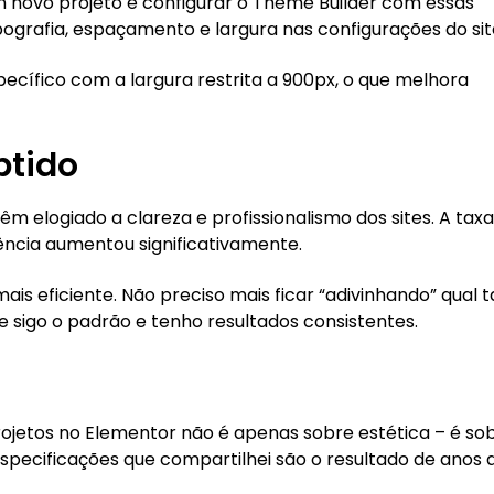
m novo projeto é configurar o Theme Builder com essas
ipografia, espaçamento e largura nas configurações do sit
ecífico com a largura restrita a 900px, o que melhora
btido
m elogiado a clareza e profissionalismo dos sites. A taxa
ncia aumentou significativamente.
mais eficiente. Não preciso mais ficar “adivinhando” qual
sigo o padrão e tenho resultados consistentes.
ojetos no Elementor não é apenas sobre estética – é so
s especificações que compartilhei são o resultado de anos 