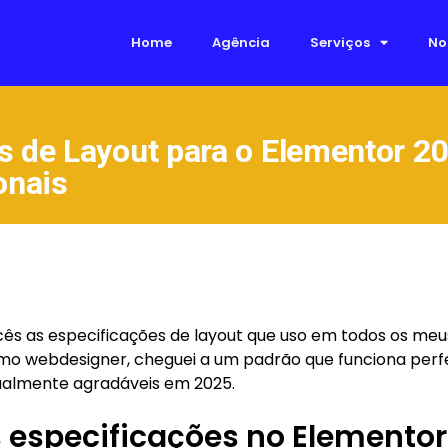
Home
Agência
Serviços
No
s de Layout para o Elementor 2
onais
cês as especificações de layout que uso em todos os meu
mo webdesigner, cheguei a um padrão que funciona per
visualmente agradáveis em 2025.
s especificações no Elementor