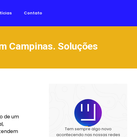
tícias
Contato
em Campinas. Soluções
to de um
l,
Tem sempre algo novo
 atendem
acontecendo nas nossas redes