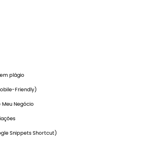
sem plágio
obile-Friendly)
le Meu Negócio
liações
ogle Snippets Shortcut)